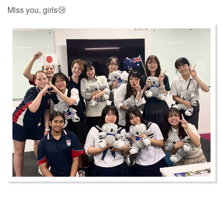
Miss you, girls😢