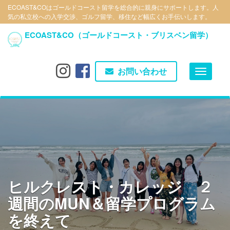
メ
ECOAST&COはゴールドコースト留学を総合的に親身にサポートします。人
気の私立校への入学交渉、ゴルフ留学、移住など幅広くお手伝いします。
イ
ン
ECOAST&CO（ゴールドコースト・ブリスベン留学）
コ
ン
テ
お問い合わせ
Toggle
ン
navigat
ツ
に
移
動
ヒルクレスト・カレッジ ２
週間のMUN＆留学プログラム
を終えて