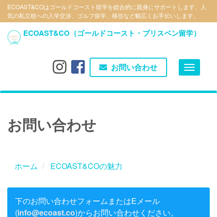
メ
ECOAST&COはゴールドコースト留学を総合的に親身にサポートします。人
気の私立校への入学交渉、ゴルフ留学、移住など幅広くお手伝いします。
イ
ン
ECOAST&CO（ゴールドコースト・ブリスベン留学）
コ
ン
テ
お問い合わせ
Toggle
ン
navigat
ツ
に
移
お問い合わせ
動
ホーム
ECOAST&COの魅力
下のお問い合わせフォームまたはEメール
(
info@ecoast.co
)からお問い合わせください。