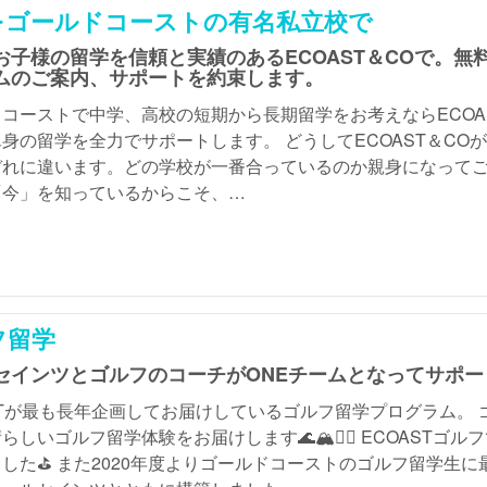
をゴールドコーストの有名私立校で
お子様の留学を信頼と実績のあるECOAST＆COで。
ムのご案内、サポートを約束します。
コーストで中学、高校の短期から長期留学をお考えならECOA
身の留学を全力でサポートします。 どうしてECOAST＆CO
ぞれに違います。どの学校が一番合っているのか親身になってご
「今」を知っているからこそ、…
フ留学
セインツとゴルフのコーチがONEチームとなってサポ
STが最も長年企画してお届けしているゴルフ留学プログラム。
らしいゴルフ留学体験をお届けします🌊🏔🏌️‍♀️ ECOAST
した⛳️ また2020年度よりゴールドコーストのゴルフ留学生