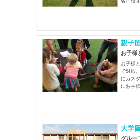
名門校
親子
お子様
お子様
で対応
にカス
にお手
大学留
グルー