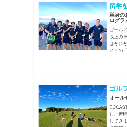
留学
単身の
ログラ
ゴールド
以上の単
はそれ
ストの
ゴル
オール
ECOA
し、素晴
してきま