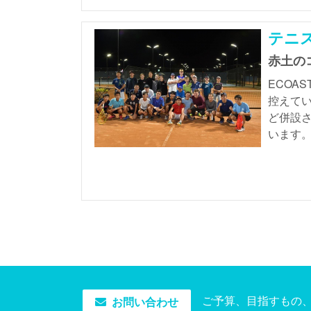
テニ
赤土の
ECOA
控えてい
ど併設
います
ご予算、目指すもの、
お問い合わせ