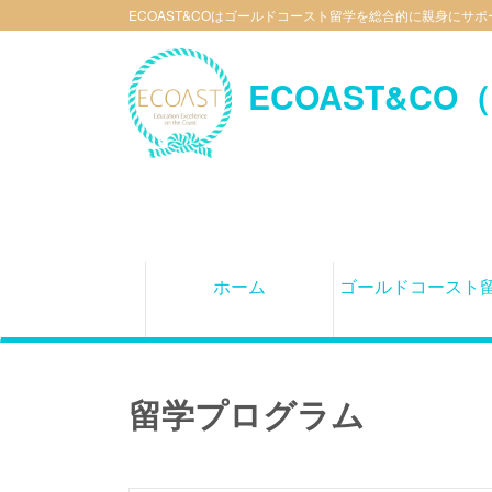
メ
ECOAST&COはゴールドコースト留学を総合的に親身に
イ
ン
ECOAST&C
コ
ン
テ
ン
ツ
に
移
動
ホーム
ゴールドコースト
Main
navigation
留学プログラム