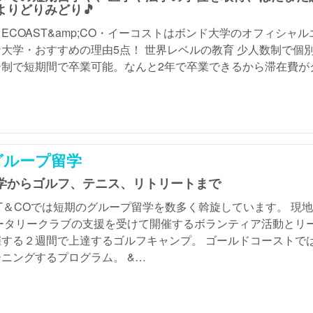
よりどりみどり🎵
ECOAST&amp;CO・イーコストはボンド大学のオフィシャ
大学・おすすめの理由5点！ 世界レベルの教育 少人数制で個別
制で短期間で卒業可能。なんと2年で卒業できるから滞在費がグ
グループ留学
学からゴルフ、テニス、リトリートまで
ST＆COでは短期のグループ留学を数多く斡旋しています。 
ータリークラブの支援を受けて開催するボランティア活動とリーダ
する２週間で上達するゴルフキャンプ。 ゴールドコーストで
ニングするプログラム。 &…