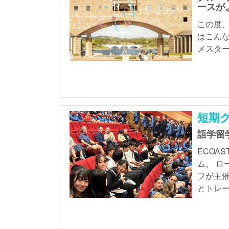
ースが
この度、
はこんな
メスター
短期
語学留
ECOA
ム。 ロ
フが主催
とトレー