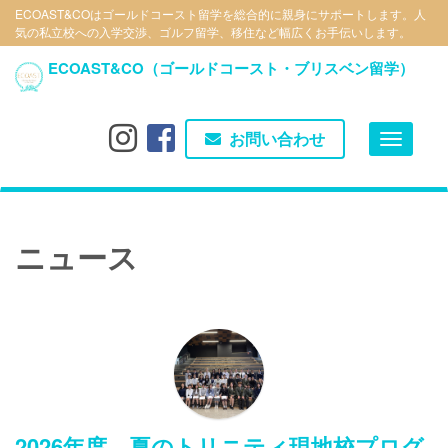
メ
ECOAST&COはゴールドコースト留学を総合的に親身にサポートします。人
気の私立校への入学交渉、ゴルフ留学、移住など幅広くお手伝いします。
イ
ン
ECOAST&CO（ゴールドコースト・ブリスベン留学）
コ
ン
テ
お問い合わせ
Toggle
ン
navigat
ツ
に
移
ニュース
動
2026年度 夏のトリニティ現地校プログ