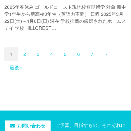
2025年春休み ゴールドコースト現地校短期留学 対象 新中
学1年生から新高校3年生（英語力不問） 日程 2025年3月
22日(土)～4月6日(日) 滞在 学校推薦の厳選されたホームス
テイ 学校 HILLCREST…
ペ
ー
カ
1
ペ
2
ペ
3
ペ
4
ペ
5
ペ
6
ペ
7
次
››
ジ
レ
ー
ー
ー
ー
ー
ー
ペ
送
最
最後 »
ン
ジ
ジ
ジ
ジ
ジ
ジ
ー
り
終
ト
ジ
ペ
ペ
ー
ー
ジ
ジ
ご予算、目指すもの、それぞれに
お問い合わせ